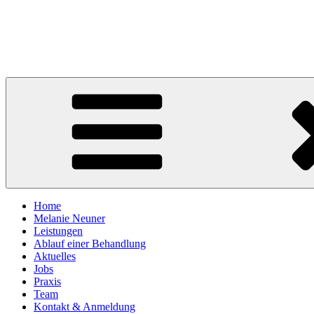
Zum
Inhalt
Logopädie im Loisachtal
springen
Melanie Neuner
Home
Melanie Neuner
Leistungen
Ablauf einer Behandlung
Aktuelles
Jobs
Praxis
Team
Kontakt & Anmeldung