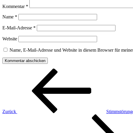
Kommentar
*
Name
*
E-Mail-Adresse
*
Website
Name, E-Mail-Adresse und Website in diesem Browser für meine
Beitragsnavigation
Vorheriger
Beitrag
Zurück
Stimmstörung
Nächster
Beitrag