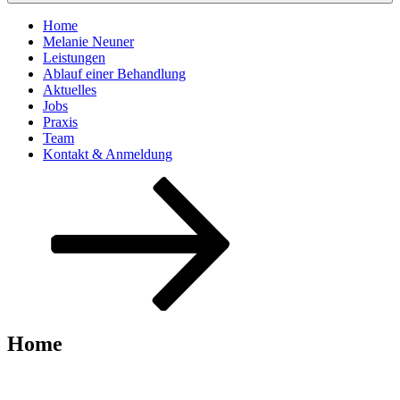
Home
Melanie Neuner
Leistungen
Ablauf einer Behandlung
Aktuelles
Jobs
Praxis
Team
Kontakt & Anmeldung
Zum
Inhalt
nach
unten
scrollen
Home